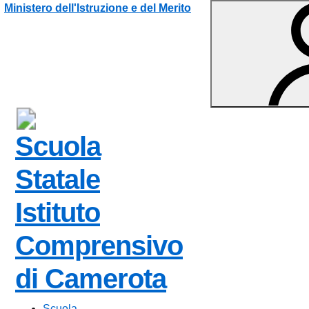
Vai ai contenuti
Vai al menu di navigazione
Vai al footer
Ministero dell'Istruzione e del Merito
Scuola
Statale
Istituto
Comprensivo
— Visita la 
di Camerota
Scuola