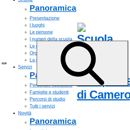
Panoramica
Presentazione
I luoghi
Le persone
Scuola
I numeri della scuola
Le carte della scuola
Statale
Organizzazione
La storia
Istituto
Servizi
Panoramica
Comprens
Personale scolastico
di Camero
Famiglie e studenti
Percorsi di studio
Tutti i servizi
Novità
Panoramica