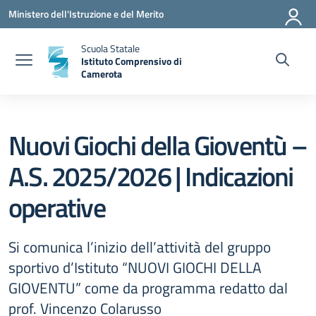
Vai ai contenuti
Vai al menu di navigazione
Vai al footer
Ministero dell'Istruzione e del Merito
Scuola Statale
Istituto Comprensivo di
Camerota
— Visita la pagina iniziale della scuola
Nuovi Giochi della Gioventù –
A.S. 2025/2026 | Indicazioni
operative
Si comunica l’inizio dell’attività del gruppo
sportivo d’Istituto “NUOVI GIOCHI DELLA
GIOVENTU” come da programma redatto dal
prof. Vincenzo Colarusso